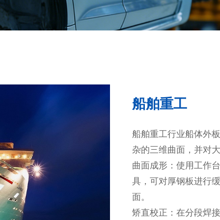
船舶重工
船舶重工行业船体外
杂的三维曲面，并对
曲面成形：使用工作
具，可对厚钢板进行
面。
矫直校正：在分段焊