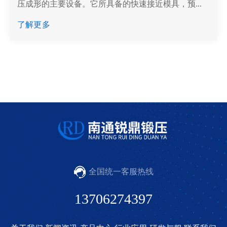
压成形的主要设备。它所具备的快速接近模具，预...
了解更多
全国统一客服热线
13706274397