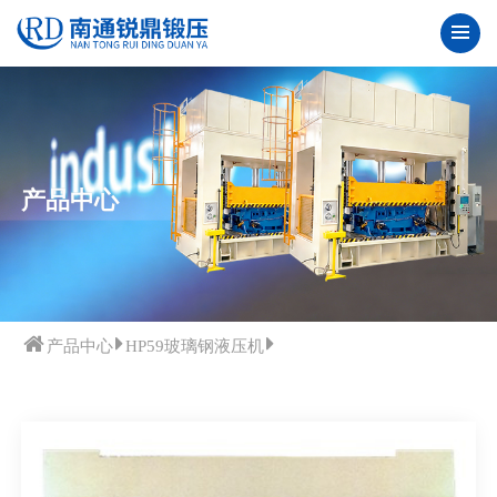
产品中心
产品中心
HP59玻璃钢液压机