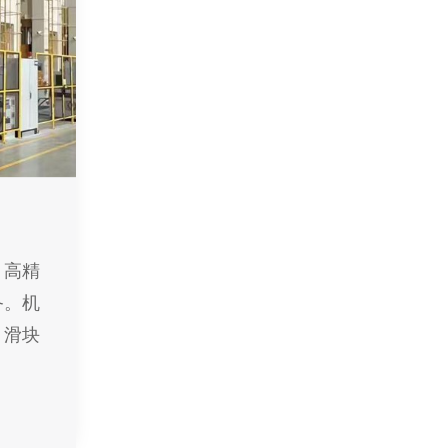
、高精
备。机
；滑块