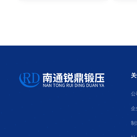
关
公
企
制